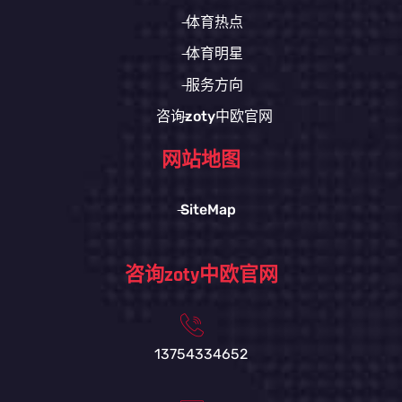
体育热点
体育明星
服务方向
咨询zoty中欧官网
网站地图
SiteMap
咨询zoty中欧官网
13754334652