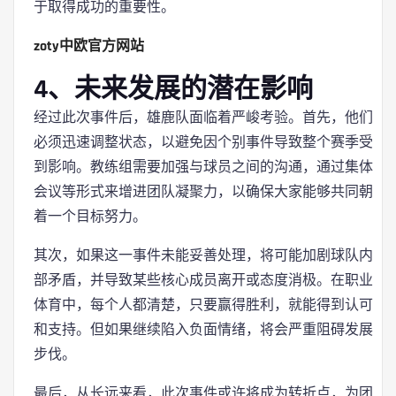
于取得成功的重要性。
zoty中欧官方网站
4、未来发展的潜在影响
经过此次事件后，雄鹿队面临着严峻考验。首先，他们
必须迅速调整状态，以避免因个别事件导致整个赛季受
到影响。教练组需要加强与球员之间的沟通，通过集体
会议等形式来增进团队凝聚力，以确保大家能够共同朝
着一个目标努力。
其次，如果这一事件未能妥善处理，将可能加剧球队内
部矛盾，并导致某些核心成员离开或态度消极。在职业
体育中，每个人都清楚，只要赢得胜利，就能得到认可
和支持。但如果继续陷入负面情绪，将会严重阻碍发展
步伐。
最后，从长远来看，此次事件或许将成为转折点，为团