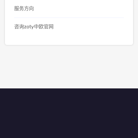
服务方向
咨询zoty中欧官网