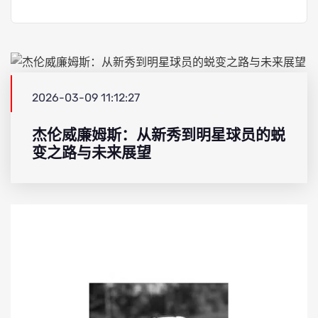
2026-03-09 11:12:27
杰伦威廉姆斯：从新秀到明星球员的蜕
变之路与未来展望