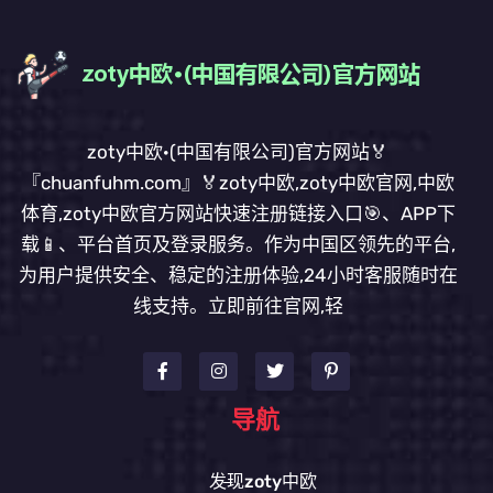
zoty中欧·(中国有限公司)官方网站🏅
『chuanfuhm.com』🏅zoty中欧,zoty中欧官网,中欧
体育,zoty中欧官方网站快速注册链接入口🎯、APP下
载📱、平台首页及登录服务。作为中国区领先的平台,
为用户提供安全、稳定的注册体验,24小时客服随时在
线支持。立即前往官网,轻
导航
发现zoty中欧