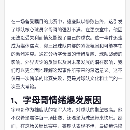
在一场备受瞩目的比赛中，雄鹿队以惨败告终，这引发
了球队核心球员字母哥的强烈不满。在更衣室中，他因
无法忍受失利而愤怒撕毁了自己的球衣。这一事件迅速
成为媒体焦点，突显出球队内部的紧张氛围和可能存在
的激烈冲突。通过分析字母哥的情绪反应、球队战绩的
影响、外界舆论的反馈以及对未来发展的潜在影响，我
们可以更全面地理解这起事件所带来的深远意义。这不
仅是一次简单的比赛失败，更是对球队文化和士气的一
次重大考验。
1、字母哥情绪爆发原因
字母哥作为雄鹿队的领军人物，对球队的期望极高。他
不仅希望赢得每一场比赛，还渴望为球迷带来快乐。然
而，在这场关键比赛中，雄鹿队表现不佳，最终遭遇惨