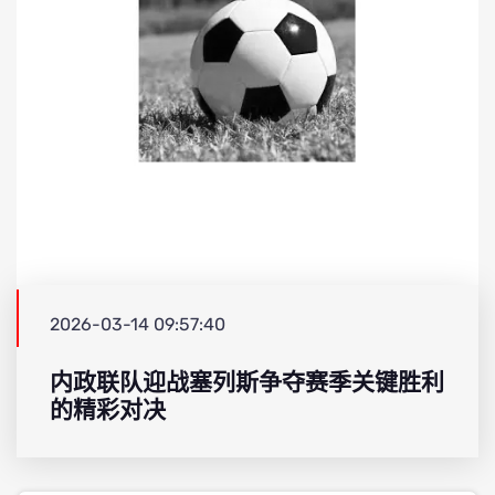
2026-03-14 09:57:40
内政联队迎战塞列斯争夺赛季关键胜利
的精彩对决