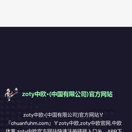
zoty中欧·(中国有限公司)官方网站🏅
『chuanfuhm.com』🏅zoty中欧,zoty中欧官网,中欧
体育,zoty中欧官方网站快速注册链接入口🎯、APP下