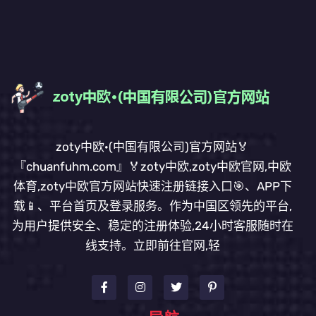
zoty中欧·(中国有限公司)官方网站🏅
『chuanfuhm.com』🏅zoty中欧,zoty中欧官网,中欧
体育,zoty中欧官方网站快速注册链接入口🎯、APP下
载📱、平台首页及登录服务。作为中国区领先的平台,
为用户提供安全、稳定的注册体验,24小时客服随时在
线支持。立即前往官网,轻