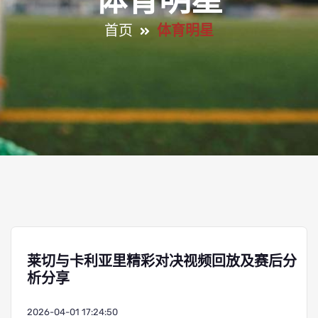
体育明星
首页
体育明星
莱切与卡利亚里精彩对决视频回放及赛后分
析分享
2026-04-01 17:24:50