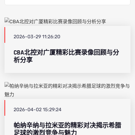
2026-03-29 11:26:20
CBA北控对广厦精彩比赛录像回顾与分
析分享
2026-04-02 15:29:24
帕纳辛纳与拉米亚的精彩对决揭示希腊
足球的激烈竞争与魅力