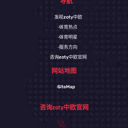
导航
发现zoty中欧
体育热点
体育明星
服务方向
咨询zoty中欧官网
网站地图
SiteMap
咨询zoty中欧官网