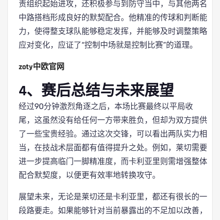
责组织起始进攻，还积极参与到防守当中，与其他两名
中路搭档形成良好的默契配合。他精准的传球和判断能
力，使得整支球队能够稳定发挥，并能够及时调整策略
应对变化，应证了“控制中场就是控制比赛”的道理。
zoty中欧官网
4、赛后总结与未来展望
经过90分钟激烈角逐之后，本场比赛最终以平局收
尾，这虽然没有给任何一方带来胜负，但却为双方提供
了一些宝贵经验。通过这次交锋，可以看出两队实力相
当，在技战术层面都有值得提升之处。例如，莱切需要
进一步提高临门一脚精准度，而卡利亚里则需增强整体
配合默契度，以便更有效率地转换攻守。
展望未来，无论是莱切还是卡利亚里，都还有很长的一
段路要走。如果能够针对当前暴露出的不足加以改善，