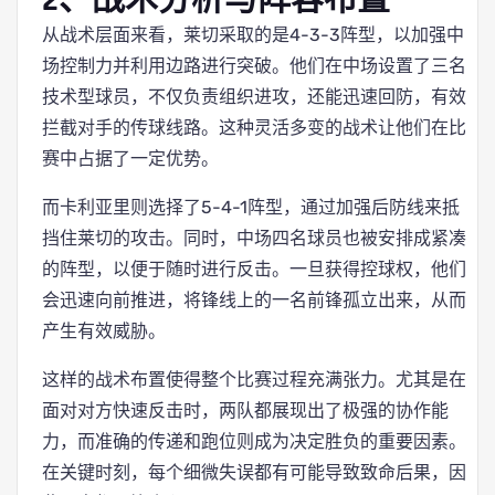
从战术层面来看，莱切采取的是4-3-3阵型，以加强中
场控制力并利用边路进行突破。他们在中场设置了三名
技术型球员，不仅负责组织进攻，还能迅速回防，有效
拦截对手的传球线路。这种灵活多变的战术让他们在比
赛中占据了一定优势。
而卡利亚里则选择了5-4-1阵型，通过加强后防线来抵
挡住莱切的攻击。同时，中场四名球员也被安排成紧凑
的阵型，以便于随时进行反击。一旦获得控球权，他们
会迅速向前推进，将锋线上的一名前锋孤立出来，从而
产生有效威胁。
这样的战术布置使得整个比赛过程充满张力。尤其是在
面对对方快速反击时，两队都展现出了极强的协作能
力，而准确的传递和跑位则成为决定胜负的重要因素。
在关键时刻，每个细微失误都有可能导致致命后果，因