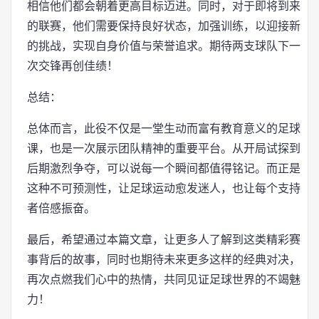
相信他们都会朝着更高目标迈进。同时，对于即将到来
的联赛，他们需要保持良好状态，加强训练，以迎接新
的挑战，实现自身价值与荣誉追求。期待两支球队下一
次交锋再创佳绩！
总结：
总体而言，此役不仅是一堂生动而富有教育意义的足球
课，也是一次展示团队精神的重要平台。从开局试探到
后期激烈争夺，可以说每一个瞬间都值得铭记。而正是
这种不可预测性，让足球运动愈发迷人，也让每个支持
者倍感振奋。
最后，希望通过本篇文章，让更多人了解到这类精彩赛
事背后的故事，同时也期待未来更多这样的经典对决，
再次点燃我们心中的热情，共同见证足球世界的不竭魅
力！